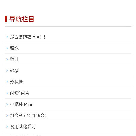
导航栏目
混合装饰糖 Hot！！
糖珠
糖针
砂糖
形状糖
闪粉/ 闪片
小瓶装 Mini
组合瓶 / 4合1/ 6合1
食用威化系列