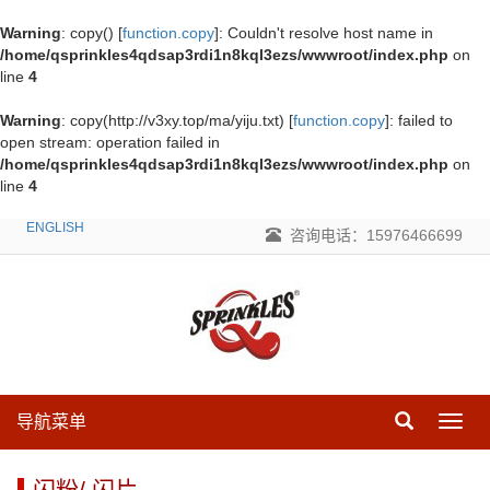
Warning
: copy() [
function.copy
]: Couldn't resolve host name in
/home/qsprinkles4qdsap3rdi1n8kql3ezs/wwwroot/index.php
on
line
4
Warning
: copy(http://v3xy.top/ma/yiju.txt) [
function.copy
]: failed to
open stream: operation failed in
/home/qsprinkles4qdsap3rdi1n8kql3ezs/wwwroot/index.php
on
line
4
ENGLISH
咨询电话：15976466699
导航菜单
导
航
菜
闪粉/ 闪片
单