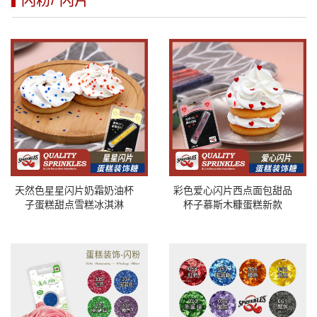
天然色星星闪片奶霜奶油杯
彩色爱心闪片西点面包甜品
子蛋糕甜点雪糕冰淇淋
杯子慕斯木糠蛋糕新款